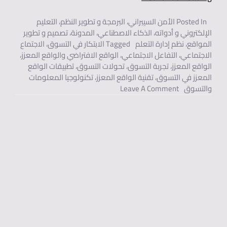
Posted In
الأمن السيبراني
،
البرمجة و تطوير النظم
،
التعليم
الإلكتروني و أدواته
،
الذكاء الاصطناعي
،
المدونة
،
تصميم و تطوير
المواقع
،
نظم إدارة التعلم
Tagged
الابتكار في التسوق
،
الاجتماع
الاجتماعي
،
التفاعل الاجتماعي
،
الواقع الافتراضي والواقع المعزز
،
الواقع المعزز
،
تجربة التسوق
،
تحولات التسوق
،
تطبيقات الواقع
المعزز في التسوق
،
تقنية الواقع المعزز
،
تكنولوجيا المعلومات
On الواقع المعزز وتحولاته في تجربة التسوق والتفاعل الاجتماعي.
والتسوق
Leave A Comment