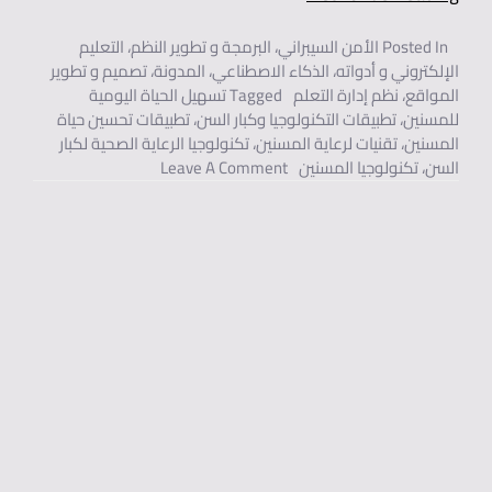
Posted In
الأمن السيبراني
،
البرمجة و تطوير النظم
،
التعليم
الإلكتروني و أدواته
،
الذكاء الاصطناعي
،
المدونة
،
تصميم و تطوير
المواقع
،
نظم إدارة التعلم
Tagged
تسهيل الحياة اليومية
للمسنين
،
تطبيقات التكنولوجيا وكبار السن
،
تطبيقات تحسين حياة
المسنين
،
تقنيات لرعاية المسنين
،
تكنولوجيا الرعاية الصحية لكبار
On التكنولوجيا وتحسين حياة كبار السن: تطبيقات لتسهيل الحياة اليومية.
السن
،
تكنولوجيا المسنين
Leave A Comment