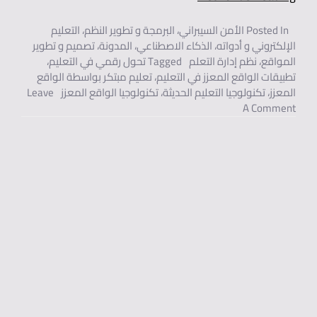
Posted In
الأمن السيبراني
،
البرمجة و تطوير النظم
،
التعليم
الإلكتروني و أدواته
،
الذكاء الاصطناعي
،
المدونة
،
تصميم و تطوير
المواقع
،
نظم إدارة التعلم
Tagged
تحول رقمي في التعليم
،
تطبيقات الواقع المعزز في التعليم
،
تعليم مبتكر بواسطة الواقع
المعزز
،
تكنولوجيا التعليم الحديثة
،
تكنولوجيا الواقع المعزز
Leave
On تطور تقنيات الواقع المعزز وتطبيقاتها في التعليم والتدريب.
A Comment