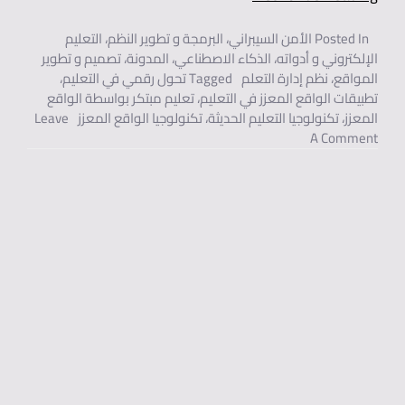
Posted In
الأمن السيبراني
،
البرمجة و تطوير النظم
،
التعليم
الإلكتروني و أدواته
،
الذكاء الاصطناعي
،
المدونة
،
تصميم و تطوير
المواقع
،
نظم إدارة التعلم
Tagged
تحول رقمي في التعليم
،
تطبيقات الواقع المعزز في التعليم
،
تعليم مبتكر بواسطة الواقع
المعزز
،
تكنولوجيا التعليم الحديثة
،
تكنولوجيا الواقع المعزز
Leave
On تطور تقنيات الواقع المعزز وتطبيقاتها في التعليم والتدريب.
A Comment