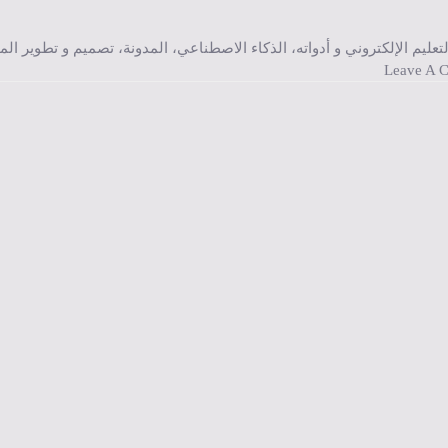
لتعليم الإلكتروني و أدواته
،
الذكاء الاصطناعي
،
المدونة
،
تصميم و تطوير الم
On تحولات العمل في عصر الروبوتات: كيف تؤثر التكنولوجيا في سوق العمل؟
Leave A 