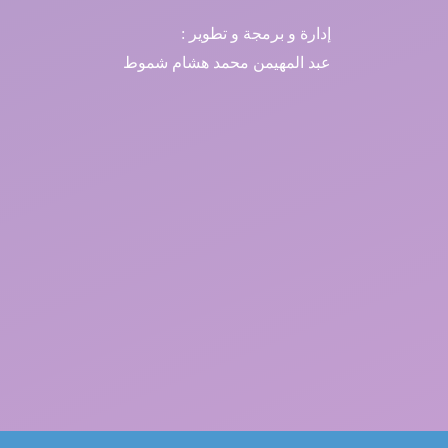
إدارة و برمجة و تطوير :
عبد المهيمن محمد هشام شموط