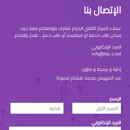
الإتصال بنا
عملاء المركز التقني الكرام نتشرف بتواصلكم معنا حيث
يمكن طلب خدمة او استفسار أو طلب دعم ... نفخر بثقتكم.
البريد الإلكتروني:
info@tec-c.net
إدارة و برمجة و تطوير :
عبد المهيمن محمد هشام شموط
الإسم:
*
L
F
a
i
البريد الإلكتروني
*
s
r
t
s