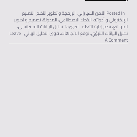
Posted In
الأمن السيبراني
،
البرمجة و تطوير النظم
،
التعليم
الإلكتروني و أدواته
،
الذكاء الاصطناعي
،
المدونة
،
تصميم و تطوير
المواقع
،
نظم إدارة التعلم
Tagged
تحليل البيانات الاستراتيجي
،
تحليل البيانات التنبؤي
،
توقع الاتجاهات
،
قوى التحليل البياني
Leave
On تقنيات تحليل البيانات لتوقع الاتجاهات واتخاذ القرارات الاستراتيجية.
A Comment