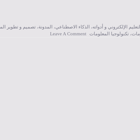
لتعليم الإلكتروني و أدواته
،
الذكاء الاصطناعي
،
المدونة
،
تصميم و تطوير الم
On عناوين بحوث في تقنية المعلومات حول دور الذكاء الصناعي في تحسين عمليات إدارة المشاريع والإنتاج.
ومات
،
تكنولوجيا المعلومات
Leave A Comment