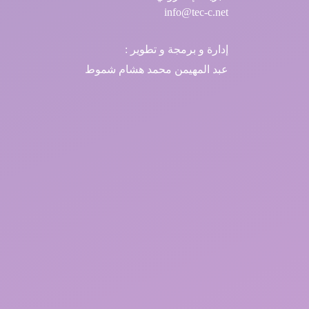
info@tec-c.net
إدارة و برمجة و تطوير :
عبد المهيمن محمد هشام شموط