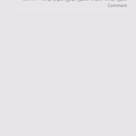
On تقنيات تحليل البيانات لتحسين إدارة المخزون والتوزيع.
Comment