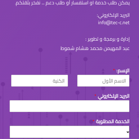
يمكن طلب خدمة او استفسار أو طلب دعم ... نفخر بثقتكم.
البريد الإلكتروني:
info@tec-c.net
إدارة و برمجة و تطوير :
عبد المهيمن محمد هشام شموط
الإسم:
*
L
F
a
i
البريد الإلكتروني
*
s
r
t
s
t
الخدمة المطلوبة
*