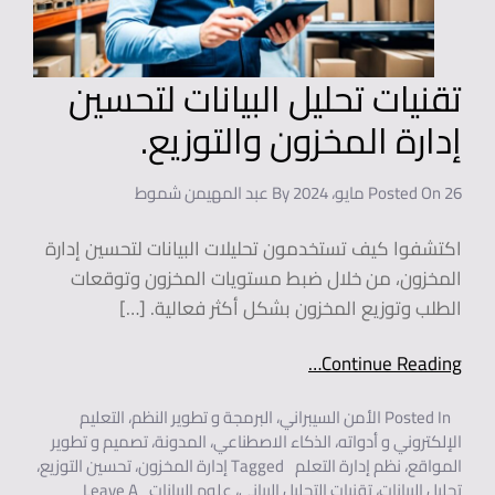
تقنيات تحليل البيانات لتحسين
إدارة المخزون والتوزيع.
26 مايو، 2024
Posted On
By
عبد المهيمن شموط
اكتشفوا كيف تستخدمون تحليلات البيانات لتحسين إدارة
المخزون، من خلال ضبط مستويات المخزون وتوقعات
الطلب وتوزيع المخزون بشكل أكثر فعالية. […]
Continue Reading…
Posted In
الأمن السيبراني
،
البرمجة و تطوير النظم
،
التعليم
الإلكتروني و أدواته
،
الذكاء الاصطناعي
،
المدونة
،
تصميم و تطوير
المواقع
،
نظم إدارة التعلم
Tagged
إدارة المخزون
،
تحسين التوزيع
،
تحليل البيانات
،
تقنيات التحليل البياني
،
علوم البيانات
Leave A