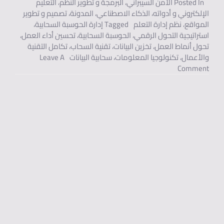
Posted In
الأمن السيبراني
،
البرمجة و تطوير النظم
،
التعليم
الإلكتروني و أدواته
،
الذكاء الاصطناعي
،
المدونة
،
تصميم و تطوير
المواقع
،
نظم إدارة التعلم
Tagged
إدارة الحوسبة السحابية
،
استراتيجية التحول الرقمي
،
الحوسبة السحابية
،
تحسين أداء العمل
،
تحول أنماط العمل
،
تخزين البيانات
،
تقنية السحاب
،
تكامل التقنية
والأعمال
،
تكنولوجيا المعلومات
،
سحابية البيانات
Leave A
On الحوسبة السحابية وتحول أنماط العمل وتخزين البيانات.
Comment