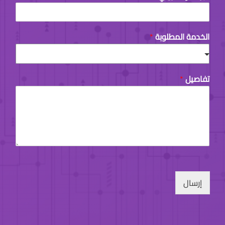
s
r
t
s
t
الخدمة المطلوبة
*
تفاصيل
*
إرسال