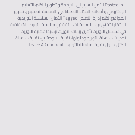
Posted In
الأمن السيبراني
،
البرمجة و تطوير النظم
،
التعليم
الإلكتروني و أدواته
،
الذكاء الاصطناعي
،
المدونة
،
تصميم و تطوير
المواقع
،
نظم إدارة التعلم
Tagged
الأمان السلسلة التوريدية
،
الابتكار التقني في اللوجستيات
،
الثقة في سلسلة التوريد
،
الشفافية
في سلاسل التوريد
،
تأمين بيانات التوريد
،
تبسيط عملية التوريد
،
تحديات سلسلة التوريد وحلولها
،
تقنية البلوكشين
،
تقنية سلسلة
On استخدام تقنيات البلوكشين في تحسين الشفافية والأمان في سلاسل التوريد.
الكتل
،
حلول تقنية لسلسلة التوريد
Leave A Comment