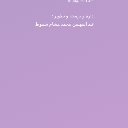
info@tec-c.net
إدارة و برمجة و تطوير :
عبد المهيمن محمد هشام شموط