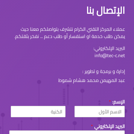
الإتصال بنا
عملاء المركز التقني الكرام نتشرف بتواصلكم معنا حيث
يمكن طلب خدمة او استفسار أو طلب دعم ... نفخر بثقتكم.
البريد الإلكتروني:
info@tec-c.net
إدارة و برمجة و تطوير :
عبد المهيمن محمد هشام شموط
الإسم:
*
L
F
a
i
البريد الإلكتروني
*
s
r
t
s