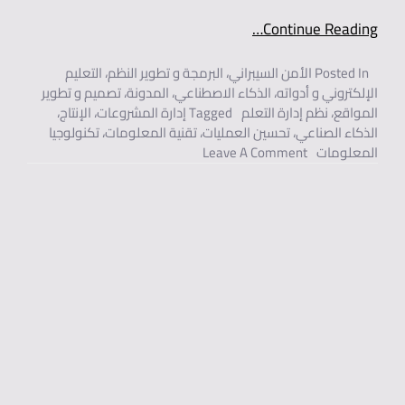
Continue Reading…
Posted In
الأمن السيبراني
،
البرمجة و تطوير النظم
،
التعليم
الإلكتروني و أدواته
،
الذكاء الاصطناعي
،
المدونة
،
تصميم و تطوير
المواقع
،
نظم إدارة التعلم
Tagged
إدارة المشروعات
،
الإنتاج
،
الذكاء الصناعي
،
تحسين العمليات
،
تقنية المعلومات
،
تكنولوجيا
On عناوين بحوث في تقنية المعلومات حول دور الذكاء الصناعي في تحسين عمليات إدارة المشاريع والإنتاج.
المعلومات
Leave A Comment