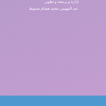
إدارة و برمجة و تطوير :
عبد المهيمن محمد هشام شموط