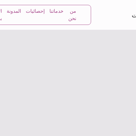
من
خدماتنا
إحصائيات
المدونة
ا
نحن
بن